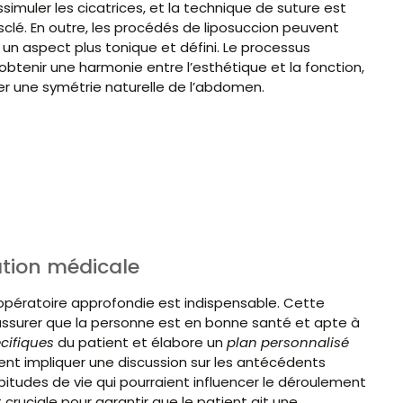
imuler les cicatrices, et la technique de suture est
lé. En outre, les procédés de liposuccion peuvent
r un aspect plus tonique et défini. Le processus
obtenir une harmonie entre l’esthétique et la fonction,
ner une symétrie naturelle de l’abdomen.
ation médicale
opératoire approfondie est indispensable. Cette
assurer que la personne est en bonne santé et apte à
écifiques
du patient et élabore un
plan personnalisé
nt impliquer une discussion sur les antécédents
bitudes de vie qui pourraient influencer le déroulement
t cruciale pour garantir que le patient ait une