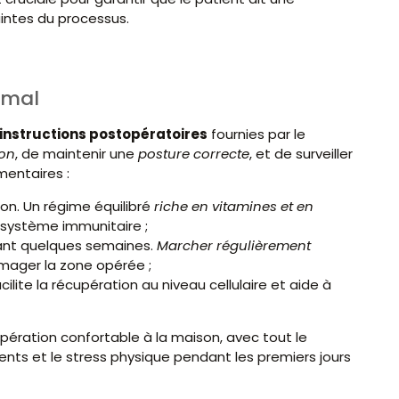
aintes du processus.
imal
 instructions postopératoires
fournies par le
on
, de maintenir une
posture correcte
, et de surveiller
mentaires :
on. Un régime équilibré
riche en vitamines et en
e système immunitaire ;
ndant quelques semaines.
Marcher régulièrement
mmager la zone opérée ;
acilite la récupération au niveau cellulaire et aide à
ération confortable à la maison, avec tout le
nts et le stress physique pendant les premiers jours