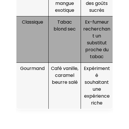
mangue
des goûts
exotique
sucrés
Classique
Tabac
Ex-fumeur
blond sec
recherchan
t un
substitut
proche du
tabac
Gourmand
Café vanille,
Expériment
caramel
é
beurre salé
souhaitant
une
expérience
riche