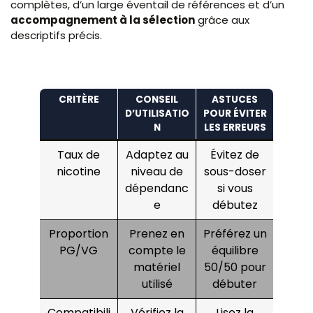
complètes, d’un large éventail de références et d’un
accompagnement à la sélection
grâce aux
descriptifs précis.
CRITÈRE
CONSEIL
ASTUCES
D’UTILISATIO
POUR ÉVITER
N
LES ERREURS
Taux de
Adaptez au
Évitez de
nicotine
niveau de
sous-doser
dépendanc
si vous
e
débutez
Proportion
Prenez en
Préférez un
PG/VG
compte le
équilibre
matériel
50/50 pour
utilisé
débuter
Compatibili
Vérifiez la
Lisez la