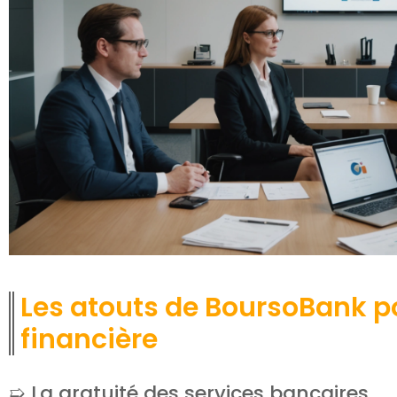
Les atouts de BoursoBank po
financière
La gratuité des services bancaires