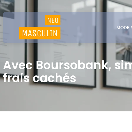
MODE 
Avec Boursobank, simp
frais cachés