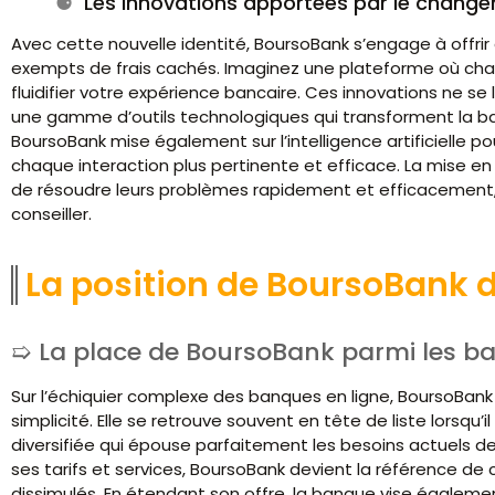
Les innovations apportées par le chan
Avec cette nouvelle identité, BoursoBank s’engage à offrir 
exempts de frais cachés. Imaginez une plateforme où chaqu
fluidifier votre expérience bancaire. Ces innovations ne se
une gamme d’outils technologiques qui transforment la ba
BoursoBank mise également sur l’intelligence artificielle po
chaque interaction plus pertinente et efficace. La mise en
de résoudre leurs problèmes rapidement et efficacement,
conseiller.
La position de BoursoBank d
La place de BoursoBank parmi les ba
Sur l’échiquier complexe des banques en ligne, BoursoBank
simplicité. Elle se retrouve souvent en tête de liste lorsqu’il
diversifiée qui épouse parfaitement les besoins actuels 
ses tarifs et services, BoursoBank devient la référence de 
dissimulés. En étendant son offre, la banque vise égaleme