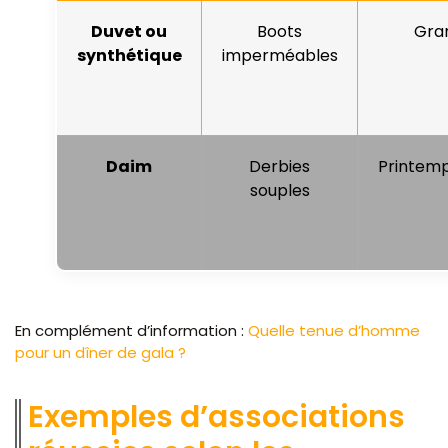
Duvet ou
Boots
Gran
synthétique
imperméables
Daim
Derbies
Printem
souples
En complément d’information :
Quelle tenue d’homme
pour un dîner de gala ?
Exemples d’associations