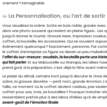
vraiment ? Inimaginable.
La Personnalisation, ou l’art de sortir
Vous visualisez la scène : boîte en bois noble, gravée avec c
alors une photo souvenir qui revient en pleine figure… Les opt
jusqu’à donner le tournis. Gravure laser, impression couleur
coffret, la bouteille, les accessoires. Qui se souvient aujo
événement quelconque ? Exactement, personne. Par contr
le coffret d’entreprise où figure ce dessin un peu maladroit
l’effet du sur-mesure : soudain, la bouteille porte une histoire
qui fait parler
. Et sur Mabouteille ou Wanapix, les idées fu
prend goût à la préparation, c’est déjà la fête avant m
Le plaisir du détail, certains iront jusqu’à discuter le choix 
sobre, la gravure discrète — petit nom, grande émotion. L’e
faille, ce moment où le coffret devient cadeau, pas seuleme
coffret pour une, trois, six bouteilles ? Pourquoi trancher vi
ressemblent parfois plus à des labos d’idées qu’à de simp
avant-goût de l’émotion finale
.