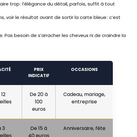
re trop : l’élégance du détail, parfois, suffit à tout
, voir le résultat avant de sortir la carte bleue : c’est
. Pas besoin de s’arracher les cheveux ni de craindre la
CITÉ
PRIX
OCCASIONS
INDICATIF
 12
De 20 à
Cadeau, mariage,
illes
100
entreprise
euros
à 3
De 15 à
Anniversaire, fête
illes
40 euros