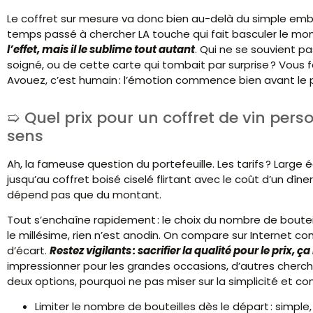
Le coffret sur mesure va donc bien au-delà du simple emball
temps passé à chercher LA touche qui fait basculer le mom
l’effet, mais il le sublime tout autant
. Qui ne se souvient p
soigné, ou de cette carte qui tombait par surprise ? Vous f
Avouez, c’est humain : l’émotion commence bien avant le p
Quel prix pour un coffret de vin pers
sens
Ah, la fameuse question du portefeuille. Les tarifs ? Large 
jusqu’au coffret boisé ciselé flirtant avec le coût d’un dîner
dépend pas que du montant.
Tout s’enchaîne rapidement : le choix du nombre de bouteille
le millésime, rien n’est anodin. On compare sur Internet c
d’écart.
Restez vigilants : sacrifier la qualité pour le prix, 
impressionner pour les grandes occasions, d’autres cherchent 
deux options, pourquoi ne pas miser sur la simplicité et co
Limiter le nombre de bouteilles dès le départ : simple,