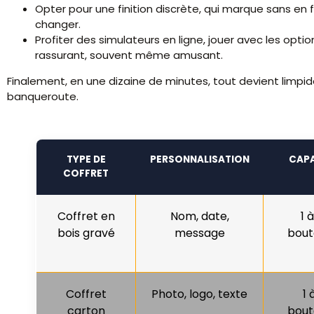
Opter pour une finition discrète, qui marque sans en fai
changer.
Profiter des simulateurs en ligne, jouer avec les options
rassurant, souvent même amusant.
Finalement, en une dizaine de minutes, tout devient limpide
banqueroute.
TYPE DE
PERSONNALISATION
CAPA
COFFRET
Coffret en
Nom, date,
1 à
bois gravé
message
boute
Coffret
Photo, logo, texte
1 
carton
boute