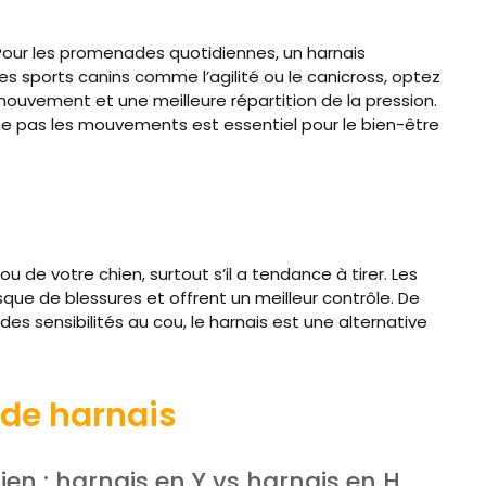
Pour les promenades quotidiennes, un harnais
 des sports canins comme l’agilité ou le canicross, optez
mouvement et une meilleure répartition de la pression.
e pas les mouvements est essentiel pour le bien-être
u de votre chien, surtout s’il a tendance à tirer. Les
risque de blessures et offrent un meilleur contrôle. De
es sensibilités au cou, le harnais est une alternative
s de harnais
en : harnais en Y vs harnais en H