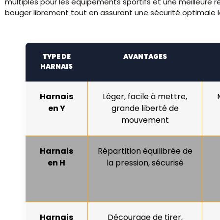
multiples pour les équipements sportifs et une meilleure ré
bouger librement tout en assurant une sécurité optimale lo
TYPE DE
AVANTAGES
HARNAIS
Harnais
Léger, facile à mettre,
en Y
grande liberté de
mouvement
Harnais
Répartition équilibrée de
en H
la pression, sécurisé
Harnais
Décourage de tirer,