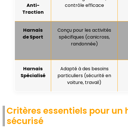
Anti-
contrôle efficace
Traction
Harnais
Conçu pour les activités
de Sport
spécifiques (canicross,
randonnée)
Harnais
Adapté à des besoins
Spécialisé
particuliers (sécurité en
voiture, travail)
Critères essentiels pour un 
sécurisé