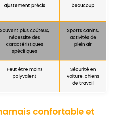
ajustement précis
beaucoup
Souvent plus coûteux,
Sports canins,
nécessite des
activités de
caractéristiques
plein air
spécifiques
Peut être moins
Sécurité en
polyvalent
voiture, chiens
de travail
harnais confortable et