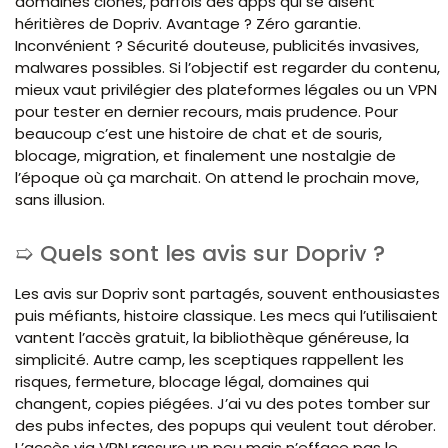
domaines clones, parfois des apps qui se disent
héritières de Dopriv. Avantage ? Zéro garantie.
Inconvénient ? Sécurité douteuse, publicités invasives,
malwares possibles. Si l’objectif est regarder du contenu,
mieux vaut privilégier des plateformes légales ou un VPN
pour tester en dernier recours, mais prudence. Pour
beaucoup c’est une histoire de chat et de souris,
blocage, migration, et finalement une nostalgie de
l’époque où ça marchait. On attend le prochain move,
sans illusion.
Quels sont les avis sur Dopriv ?
Les avis sur Dopriv sont partagés, souvent enthousiastes
puis méfiants, histoire classique. Les mecs qui l’utilisaient
vantent l’accès gratuit, la bibliothèque généreuse, la
simplicité. Autre camp, les sceptiques rappellent les
risques, fermeture, blocage légal, domaines qui
changent, copies piégées. J’ai vu des potes tomber sur
des pubs infectes, des popups qui veulent tout dérober.
L’accès via VPN rassure un peu mais n’efface pas le