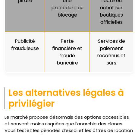
piraté
une
l’acte ou
procédure ou
achat sur
blocage
boutiques
officielles
Publicité
Perte
Services de
frauduleuse
financière et
paiement
fraude
reconnus et
bancaire
sûrs
Les alternatives légales à
privilégier
Le marché propose désormais des options accessibles
et souvent moins risquées que l’anarchie des clones.
Vous testez les périodes d’essai et les offres de location