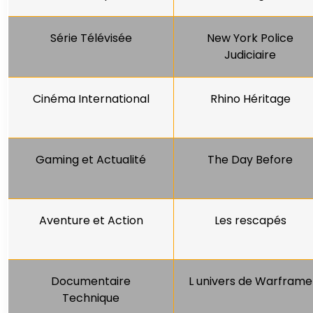
Série Télévisée
New York Police
Judiciaire
Cinéma International
Rhino Héritage
Gaming et Actualité
The Day Before
Aventure et Action
Les rescapés
Documentaire
L univers de Warframe
Technique