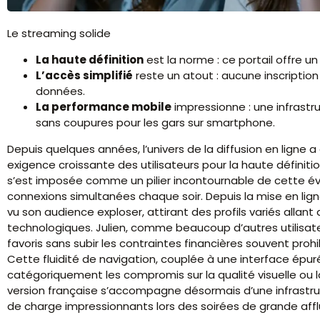
Le streaming solide
La haute définition
est la norme : ce portail offre u
L’accès simplifié
reste un atout : aucune inscription
données.
La performance mobile
impressionne : une infrastr
sans coupures pour les gars sur smartphone.
Depuis quelques années, l’univers de la diffusion en ligne
exigence croissante des utilisateurs pour la haute définiti
s’est imposée comme un pilier incontournable de cette évo
connexions simultanées chaque soir. Depuis la mise en lign
vu son audience exploser, attirant des profils variés allan
technologiques. Julien, comme beaucoup d’autres utilisa
favoris sans subir les contraintes financières souvent pro
Cette fluidité de navigation, couplée à une interface épu
catégoriquement les compromis sur la qualité visuelle ou la
version française s’accompagne désormais d’une infrastru
de charge impressionnants lors des soirées de grande aff