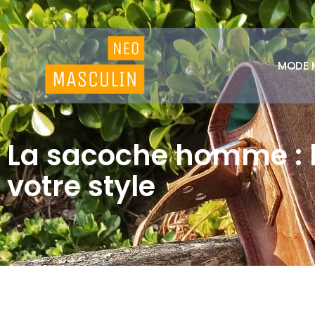
MODE 
La sacoche homme : l
votre style