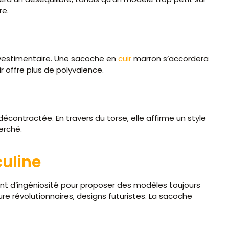
re.
e vestimentaire. Une sacoche en
cuir
marron s’accordera
 offre plus de polyvalence.
écontractée. En travers du torse, elle affirme un style
erché.
culine
ent d’ingéniosité pour proposer des modèles toujours
e révolutionnaires, designs futuristes. La sacoche