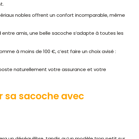
t.
tériaux nobles offrent un confort incomparable, même
d entre amis, une belle sacoche s’adapte à toutes les
omme à moins de 100 €, c’est faire un choix avisé :
 booste naturellement votre assurance et votre
er sa sacoche avec
a un déséquilibre, tandis qu’un modèle trop petit sur