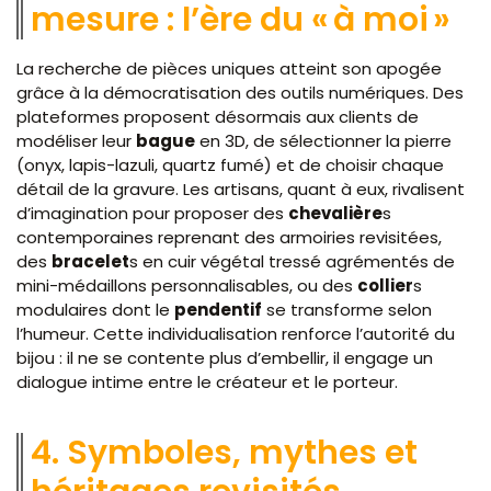
mesure : l’ère du « à moi »
La recherche de pièces uniques atteint son apogée
grâce à la démocratisation des outils numériques. Des
plateformes proposent désormais aux clients de
modéliser leur
bague
en 3D, de sélectionner la pierre
(onyx, lapis-lazuli, quartz fumé) et de choisir chaque
détail de la gravure. Les artisans, quant à eux, rivalisent
d’imagination pour proposer des
chevalière
s
contemporaines reprenant des armoiries revisitées,
des
bracelet
s en cuir végétal tressé agrémentés de
mini-médaillons personnalisables, ou des
collier
s
modulaires dont le
pendentif
se transforme selon
l’humeur. Cette individualisation renforce l’autorité du
bijou : il ne se contente plus d’embellir, il engage un
dialogue intime entre le créateur et le porteur.
4. Symboles, mythes et