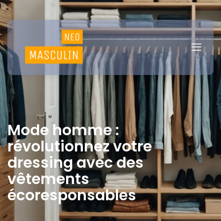
Mode homme :
révolutionnez votre
dressing avec des
vêtements
écoresponsables