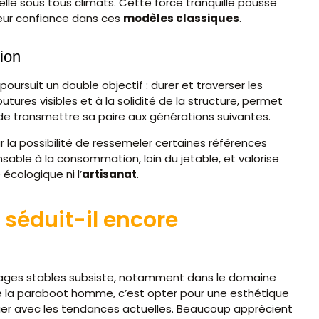
ielle sous tous climats. Cette force tranquille pousse
eur confiance dans ces
modèles classiques
.
sion
poursuit un double objectif : durer et traverser les
tures visibles et à la solidité de la structure, permet
e transmettre sa paire aux générations suivantes.
la possibilité de ressemeler certaines références
sable à la consommation, loin du jetable, et valorise
 écologique ni l’
artisanat
.
 séduit-il encore
rages stables subsiste, notamment dans le domaine
 la paraboot homme, c’est opter pour une esthétique
guer avec les tendances actuelles. Beaucoup apprécient