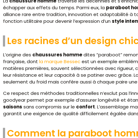
La
chaussure homme
traverse les décennies et s’enrich
échapper aux effets du temps. Parmi eux, la
paraboot h
alliance rare entre tradition, innovation et adaptabilité à 
fonction utilitaire pour devenir l’expression d’un
style inte
Les racines d’un design chic
L’origine des
chaussures homme
dites “paraboot” remont
française, dont
la marque Bessec
est un exemple emblémat
matières premières, souvent sélectionnées avec rigueur, c
leur résistance et leur capacité à se patiner avec grâce. L
seulement du froid mais confère aussi à chaque paire u
Ce respect des méthodes traditionnelles n’exclut pas l’i
goodyear permet par exemple d’assurer longévité et étanc
saisons
sans compromis sur le
confort
. L’assemblage ma
garantit une exigence de qualité difficilement égalée dans
Comment la paraboot homm