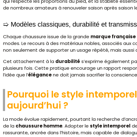
qui respecte les proportions du pied, et la stabilité essent
de nombreux amateurs à renouveler saison après saison l
Modèles classiques, durabilité et transmis
Chaque chaussure issue de la grande
marque française
modes. Le recours à des matériaux nobles, associés aux cou
non seulement de supporter un usage répété, mais aussi d
Cet attachement à la
durabilité
s’exprime également par 
plusieurs fois. Cette pratique encourage un rapport respon
l’idée que l’
élégance
ne doit jamais sacrifier la conscience
Pourquoi le style intemporel
aujourd’hui ?
La mode évolue rapidement, pourtant la recherche d’anc
de la
chaussure homme
. Adopter le
style intemporel
de
rassurante, ancrée dans l’histoire, mais capable de dialo