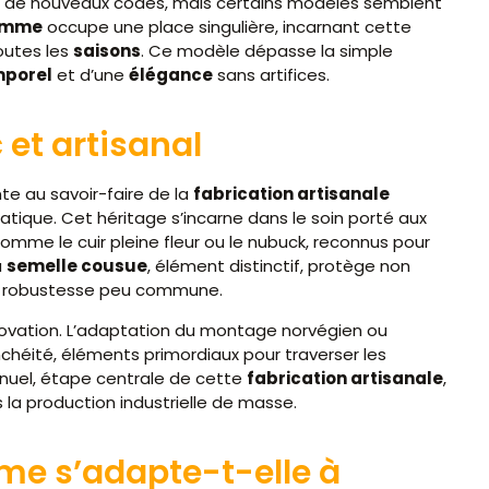
it de nouveaux codes, mais certains modèles semblent
omme
occupe une place singulière, incarnant cette
toutes les
saisons
. Ce modèle dépasse la simple
mporel
et d’une
élégance
sans artifices.
 et artisanal
e au savoir-faire de la
fabrication artisanale
ique. Cet héritage s’incarne dans le soin porté aux
omme le cuir pleine fleur ou le nubuck, reconnus pour
a
semelle cousue
, élément distinctif, protège non
ne robustesse peu commune.
nnovation. L’adaptation du montage norvégien ou
héité, éléments primordiaux pour traverser les
nuel, étape centrale de cette
fabrication artisanale
,
 la production industrielle de masse.
e s’adapte-t-elle à