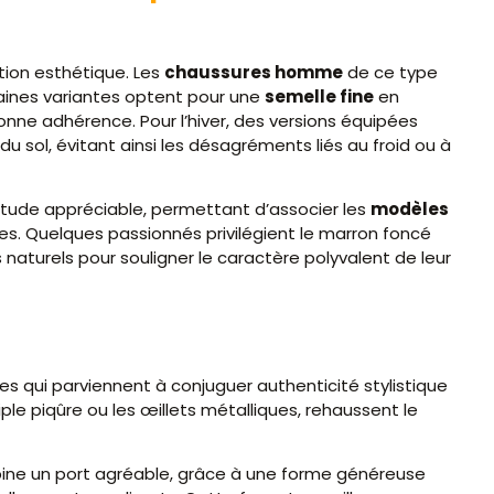
tion esthétique. Les
chaussures homme
de ce type
rtaines variantes optent pour une
semelle fine
en
ne adhérence. Pour l’hiver, des versions équipées
du sol, évitant ainsi les désagréments liés au froid ou à
atitude appréciable, permettant d’associer les
modèles
s. Quelques passionnés privilégient le marron foncé
us naturels pour souligner le caractère polyvalent de leur
ires qui parviennent à conjuguer authenticité stylistique
riple piqûre ou les œillets métalliques, rehaussent le
mbine un port agréable, grâce à une forme généreuse