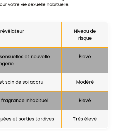
r votre vie sexuelle habituelle.
 révélateur
Niveau de
risque
sensuelles et nouvelle
Élevé
ingerie
et soin de soi accru
Modéré
fragrance inhabituel
Élevé
uées et sorties tardives
Très élevé