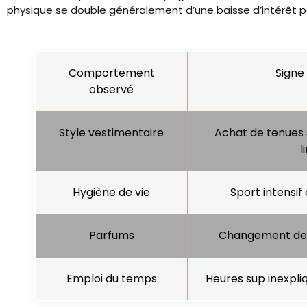
physique se double généralement d’une baisse d’intérêt pou
Comportement
Signe
observé
Style vestimentaire
Achat de tenues 
l
Hygiène de vie
Sport intensif 
Parfums
Changement de 
Emploi du temps
Heures sup inexpliq