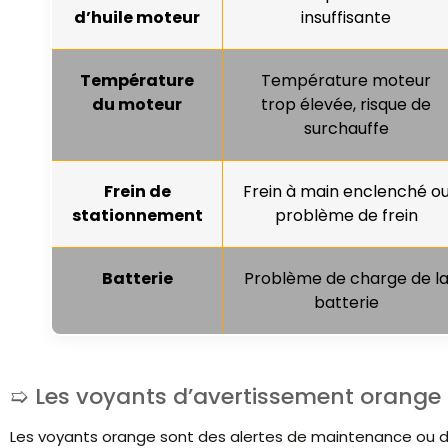
d’huile moteur
insuffisante
Température
Température moteur
du moteur
trop élevée, risque de
surchauffe
Frein de
Frein à main enclenché o
stationnement
problème de frein
Batterie
Problème de charge de l
batterie
Les voyants d’avertissement orange :
Les voyants orange sont des alertes de maintenance ou de