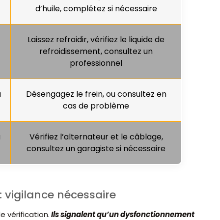
d’huile, complétez si nécessaire
Laissez refroidir, vérifiez le liquide de
refroidissement, consultez un
professionnel
u
Désengagez le frein, ou consultez en
cas de problème
a
Vérifiez l’alternateur et le câblage,
consultez un garagiste si nécessaire
 vigilance nécessaire
 vérification.
Ils signalent qu’un dysfonctionnement