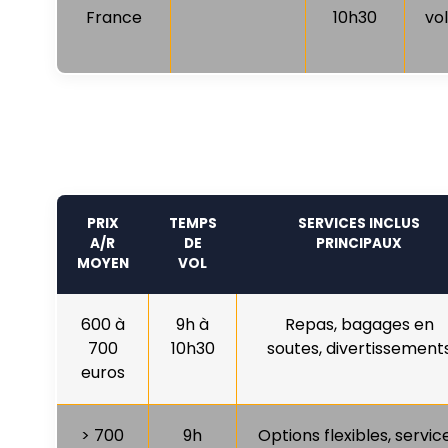
France
10h30
vo
PRIX
TEMPS
SERVICES INCLUS
A/R
DE
PRINCIPAUX
MOYEN
VOL
600 à
9h à
Repas, bagages en
700
10h30
soutes, divertissement
euros
> 700
9h
Options flexibles, servic