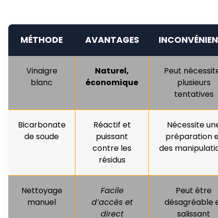
MÉTHODE
AVANTAGES
INCONVÉNIE
Vinaigre
Naturel,
Peut nécessit
blanc
économique
plusieurs
tentatives
Bicarbonate
Réactif et
Nécessite un
de soude
puissant
préparation 
contre les
des manipulati
résidus
Nettoyage
Facile
Peut être
manuel
d’accès et
désagréable 
direct
salissant