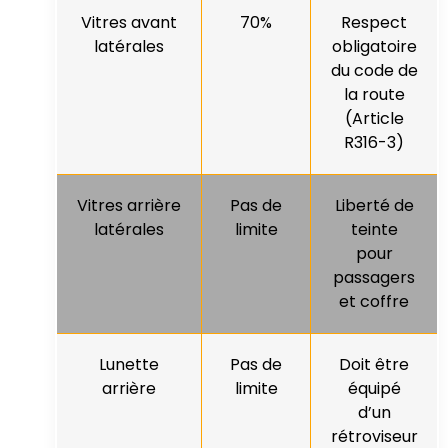
Vitres avant
70%
Respect
latérales
obligatoire
du code de
la route
(Article
R316-3)
Vitres arrière
Pas de
Liberté de
latérales
limite
teinte
pour
passagers
et coffre
Lunette
Pas de
Doit être
arrière
limite
équipé
d’un
rétroviseur