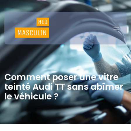
Comment poser une vitre
teinté Audi TT sans abîmer
le véhicule ?