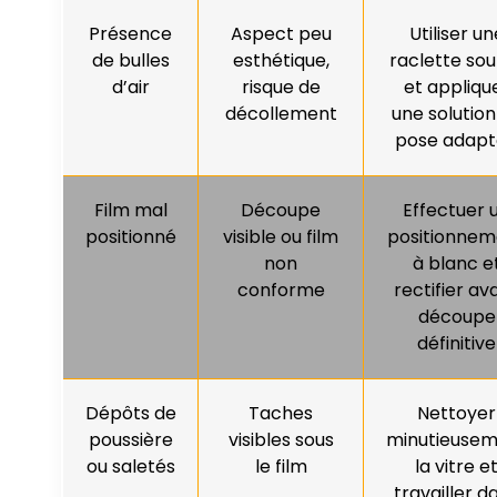
Présence
Aspect peu
Utiliser un
de bulles
esthétique,
raclette sou
d’air
risque de
et appliqu
décollement
une solution
pose adap
Film mal
Découpe
Effectuer 
positionné
visible ou film
positionnem
non
à blanc e
conforme
rectifier av
découpe
définitive
Dépôts de
Taches
Nettoyer
poussière
visibles sous
minutieuse
ou saletés
le film
la vitre e
travailler d