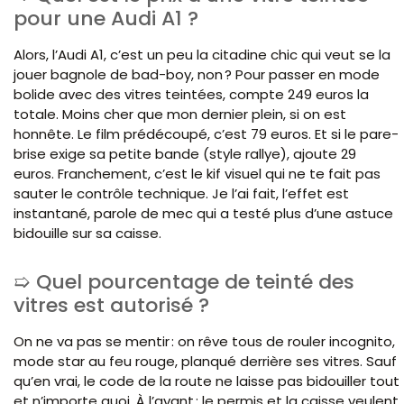
pour une Audi A1 ?
Alors, l’Audi A1, c’est un peu la citadine chic qui veut se la
jouer bagnole de bad-boy, non ? Pour passer en mode
bolide avec des vitres teintées, compte 249 euros la
totale. Moins cher que mon dernier plein, si on est
honnête. Le film prédécoupé, c’est 79 euros. Et si le pare-
brise exige sa petite bande (style rallye), ajoute 29
euros. Franchement, c’est le kif visuel qui ne te fait pas
sauter le contrôle technique. Je l’ai fait, l’effet est
instantané, parole de mec qui a testé plus d’une astuce
bidouille sur sa caisse.
Quel pourcentage de teinté des
vitres est autorisé ?
On ne va pas se mentir : on rêve tous de rouler incognito,
mode star au feu rouge, planqué derrière ses vitres. Sauf
qu’en vrai, le code de la route ne laisse pas bidouiller tout
et n’importe quoi. À l’avant : le permis et la caisse veulent